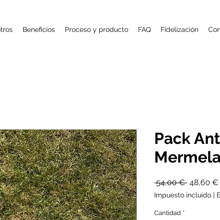
tros
Beneficios
Proceso y producto
FAQ
Fidelización
Con
Pack Ant
Mermela
Precio
 54,00 € 
48,60 €
Impuesto incluido
|
E
Cantidad
*