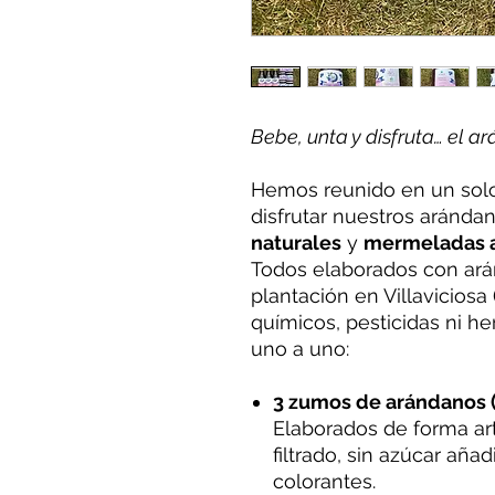
Bebe, unta y disfruta… el 
Hemos reunido en un solo 
disfrutar nuestros aránda
naturales
y
mermeladas a
Todos elaborados con ará
plantación en Villaviciosa 
químicos, pesticidas ni h
uno a uno:
3 zumos de arándanos (
Elaborados de forma ar
filtrado, sin azúcar aña
colorantes.